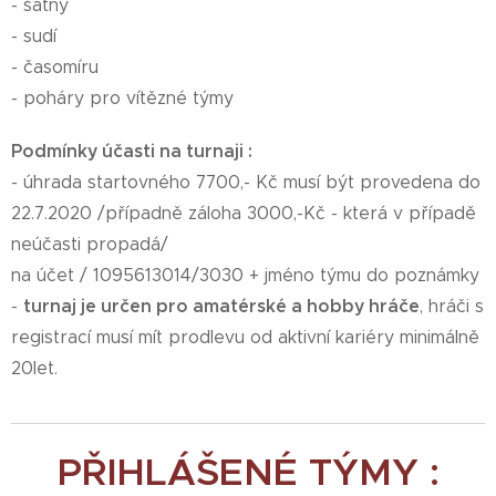
- šatny
- sudí
- časomíru
- poháry pro vítězné týmy
Podmínky účasti na turnaji :
- úhrada startovného 7700,- Kč musí být provedena do
22.7.2020 /případně záloha 3000,-Kč - která v případě
neúčasti propadá/
na účet / 1095613014/3030 + jméno týmu do poznámky
-
turnaj je určen pro amatérské a hobby hráče
, hráči s
registrací musí mít prodlevu od aktivní kariéry minimálně
20let.
PŘIHLÁŠENÉ TÝMY :