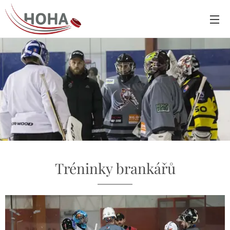
Tréninky brankářů